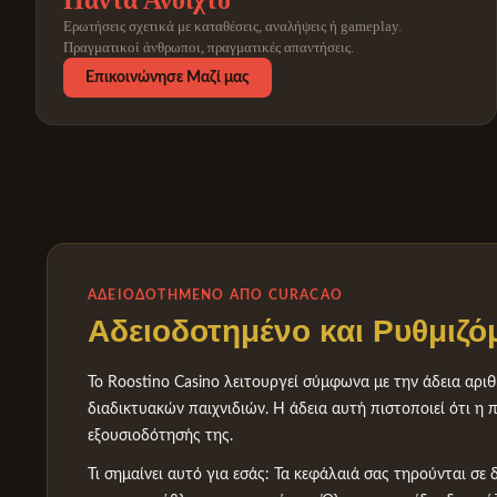
Πάντα Ανοιχτό
Ερωτήσεις σχετικά με καταθέσεις, αναλήψεις ή gameplay.
Πραγματικοί άνθρωποι, πραγματικές απαντήσεις.
Επικοινώνησε Μαζί μας
ΑΔΕΙΟΔΟΤΗΜΈΝΟ ΑΠΌ CURACAO
Αδειοδοτημένο και Ρυθμιζό
Το Roostino Casino λειτουργεί σύμφωνα με την άδεια αρι
διαδικτυακών παιχνιδιών. Η άδεια αυτή πιστοποιεί ότι 
εξουσιοδότησής της.
Τι σημαίνει αυτό για εσάς: Τα κεφάλαιά σας τηρούνται σ