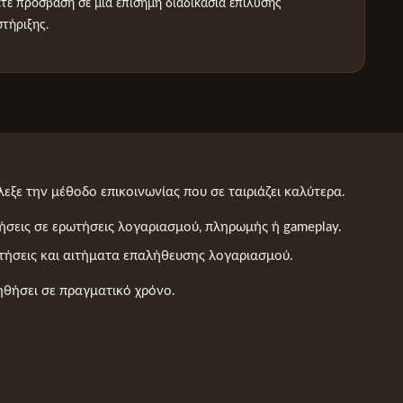
ετε πρόσβαση σε μια επίσημη διαδικασία επίλυσης
τήριξης.
εξε την μέθοδο επικοινωνίας που σε ταιριάζει καλύτερα.
ήσεις σε ερωτήσεις λογαριασμού, πληρωμής ή gameplay.
τήσεις και αιτήματα επαλήθευσης λογαριασμού.
ηθήσει σε πραγματικό χρόνο.