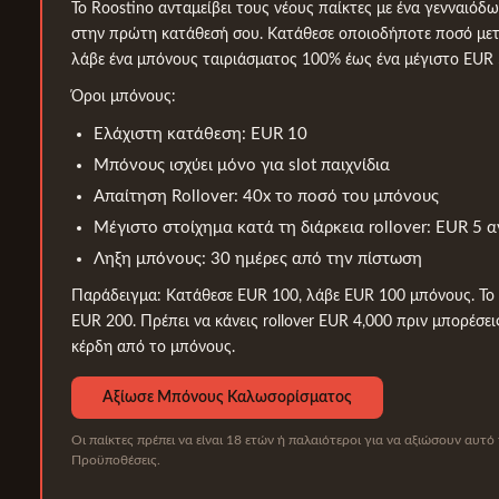
Το Roostino ανταμείβει τους νέους παίκτες με ένα γενναι
στην πρώτη κατάθεσή σου. Κατάθεσε οποιοδήποτε ποσό μετα
λάβε ένα μπόνους ταιριάσματος 100% έως ένα μέγιστο EUR 
Όροι μπόνους:
Ελάχιστη κατάθεση: EUR 10
Μπόνους ισχύει μόνο για slot παιχνίδια
Απαίτηση Rollover: 40x το ποσό του μπόνους
Μέγιστο στοίχημα κατά τη διάρκεια rollover: EUR 5 
Ληξη μπόνους: 30 ημέρες από την πίστωση
Παράδειγμα: Κατάθεσε EUR 100, λάβε EUR 100 μπόνους. Το 
EUR 200. Πρέπει να κάνεις rollover EUR 4,000 πριν μπορέσε
κέρδη από το μπόνους.
Αξίωσε Μπόνους Καλωσορίσματος
Οι παίκτες πρέπει να είναι 18 ετών ή παλαιότεροι για να αξιώσουν αυτό
Προϋποθέσεις.