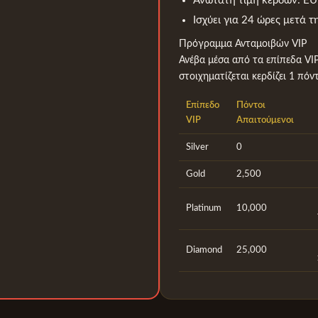
Ανώτατη τιμή κερδών: E
Ισχύει για 24 ώρες μετά 
Πρόγραμμα Ανταμοιβών VIP
Ανέβα μέσα από τα επίπεδα VIP
στοιχηματίζεται κερδίζει 1 πό
Επίπεδο
Πόντοι
VIP
Απαιτούμενοι
Silver
0
Gold
2,500
Platinum
10,000
Diamond
25,000