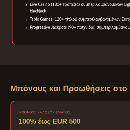
Live Casino (180+ τραπέζια) συμπεριλαμβανομένων Light
blackjack
Table Games (120+ τίτλοι) συμπεριλαμβανομένων Europe
Progressive Jackpots (90+ παιχνίδια) συμπεριλαμβανο
Μπόνους και Προωθήσεις στο 
ΜΠΌΝΟΥΣ ΚΑΛΩΣΟΡΊΣΜΑΤΟΣ
100% έως EUR 500