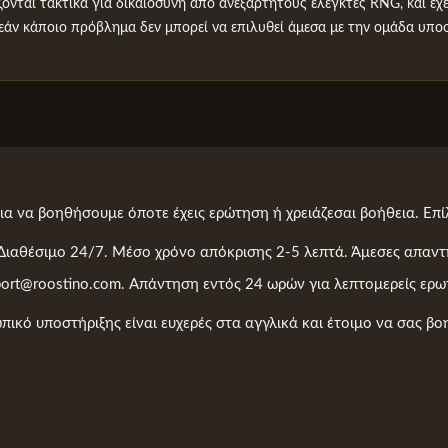
ζονται τακτικά για δικαιοσύνη από ανεξάρτητους ελεγκτές RNG, και έχ
 εάν κάποιο πρόβλημα δεν μπορεί να επιλυθεί άμεσα με την ομάδα υποσ
ια να βοηθήσουμε όποτε έχεις ερώτηση ή χρειάζεσαι βοήθεια. Επίλ
 Διαθέσιμο 24/7. Μέσο χρόνο απόκρισης 2-5 λεπτά. Άμεσες απαντ
port@roostino.com
. Απάντηση εντός 24 ωρών για λεπτομερείς ερω
ικό υποστήριξης είναι ευχερές στα αγγλικά και έτοιμο να σας βο