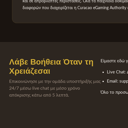
και σε απρόβλεπτες περιστάσεις. Όλα τα παιχνίδια δοκιμά
διαφορών που διαχειρίζεται η Curacao eGaming Authority
Λάβε Βοήθεια Όταν τη
Είμαστε εδώ γ
Χρειάζεσαι
Live Chat:
Επικοινώνησε με την ομάδα υποστήριξής μας
Email:
sup
24/7 μέσω live chat με μέσο χρόνο
Όλο το προσωπ
απόκρισης κάτω από 5 λεπτά.