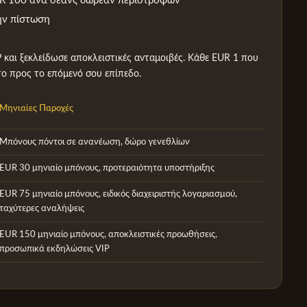
UR 100 ανά σεάνς δωρεάν περιστροφών
την πίστωση
 και ξεκλείδωσε αποκλειστικές ανταμοιβές. Κάθε EUR 1 που
ντο προς το επόμενό σου επίπεδο.
Μηνιαίες Παροχές
Μπόνους πόντοι σε ανανέωση, δώρο γενεθλίων
EUR 30 μηνιαίο μπόνους, προτεραιότητα υποστήριξης
EUR 75 μηνιαίο μπόνους, ειδικός διαχειριστής λογαριασμού,
ταχύτερες αναλήψεις
EUR 150 μηνιαίο μπόνους, αποκλειστικές προωθήσεις,
προσωπικά εκδηλώσεις VIP